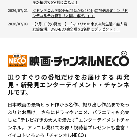
キが抽選で6名様に当たる！
2026/07/21
＜ドンデコルテ90分冠特番が8/29(土)に放送決定！＞『ド
ンデコルテ冠特番「人間、銀次。」』
2026/07/03
【7月1日(水)発売！】「マユリカの東京友錠生活／無人島
友錠生活」DVD-BOX完全版を2名様にプレゼント！！
選りすぐりの番組だけをお届けする
再発
見・新発見エンターテイメント・チャンネ
ルです。
日本映画の最新ヒット作から名作、掘り出し作品までたっ
ぷりとお届け。
さらにドラマやアニメ、バラエティも充実
した
"テレビ好きの大人を満たす"エンターテイメントチャ
ンネル。
アレコレ見れてお得！視聴者プレゼントも豊富！
イイコトいろいろ「チャンネルNECO」