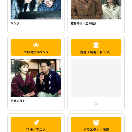
新・ミナミの帝王1（千原ジュニア主
らせん
演）
２時間サスペンス
海外（映画・ドラマ）
密会の宿2
特撮／アニメ
バラエティ・情報