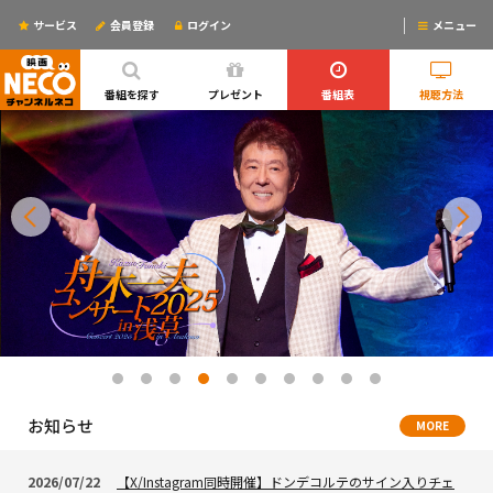
サービス
会員登録
ログイン
メニュー
ログインするとリマインドメールが使えるYO!
番組を探す
プレゼント
番組表
視聴方法
お知らせ
MORE
2026/07/22
【X/Instagram同時開催】ドンデコルテのサイン入りチェ