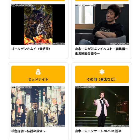
ちいかわ（シーズン1）（全120話）
町中華で飲ろうぜ
ミッドナイト
その他（音楽など）
桃色探訪～伝説の風俗～
舟木一夫コンサート2025 in 浅草