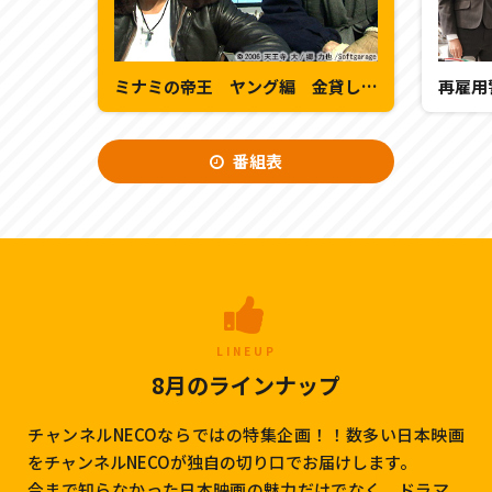
ミナミの帝王 ヤング編 金貸し 萬田銀次郎
再雇用
番組表
LINEUP
8月のラインナップ
チャンネルNECOならではの特集企画！！数多い日本映画
をチャンネルNECOが独自の切り口でお届けします。
今まで知らなかった日本映画の魅力だけでなく、ドラマ、