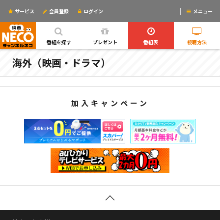
サービス
会員登録
ログイン
メニュー
ログインするとリマインドメールが使えるYO!
番組を探す
プレゼント
番組表
視聴方法
海外（映画・ドラマ）
加入キャンペーン