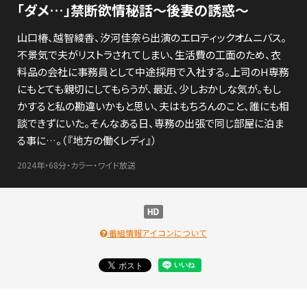
「ダメ…」禁断欲情秘話～後妻の誘惑～
山口椿、越智綾香、汐河佳奈ら出演のエロティックオムニバス。
不景気で夫がリストラされてしまい、生活費の工面のため、衣
料品の会社に事務員として中途採用で入社する。上司のH専務
にもとても親切にしてもらうが、最近、少しおかしな気が。もし
かすると私の勘違いかもと思い、夫はもちろんのこと、誰にも相
談できずにいた。そんなある日、専務の出張で同じ部屋に泊ま
る事に…。（『地方の働くレディ』）
2024年・68分・カラー・ワイド放送
番組情報アイコンについて