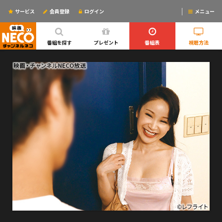
サービス
会員登録
ログイン
メニュー
ログインするとリマインドメールが使えるYO!
番組を探す
プレゼント
番組表
視聴方法