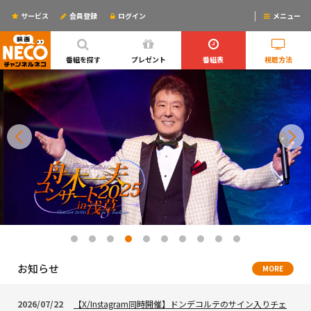
サービス
会員登録
ログイン
メニュー
ログインするとリマインドメールが使えるYO!
番組を探す
プレゼント
番組表
視聴方法
お知らせ
MORE
2026/07/22
【X/Instagram同時開催】ドンデコルテのサイン入りチェ