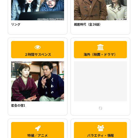
新・ミナミの帝王1（千原ジュニア主
らせん
演）
２時間サスペンス
海外（映画・ドラマ）
密会の宿2
特撮／アニメ
バラエティ・情報