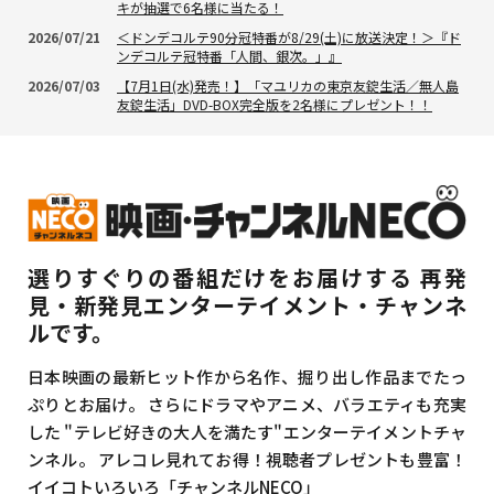
キが抽選で6名様に当たる！
2026/07/21
＜ドンデコルテ90分冠特番が8/29(土)に放送決定！＞『ド
ンデコルテ冠特番「人間、銀次。」』
2026/07/03
【7月1日(水)発売！】「マユリカの東京友錠生活／無人島
友錠生活」DVD-BOX完全版を2名様にプレゼント！！
選りすぐりの番組だけをお届けする
再発
見・新発見エンターテイメント・チャンネ
ルです。
日本映画の最新ヒット作から名作、掘り出し作品までたっ
ぷりとお届け。
さらにドラマやアニメ、バラエティも充実
した
"テレビ好きの大人を満たす"エンターテイメントチャ
ンネル。
アレコレ見れてお得！視聴者プレゼントも豊富！
イイコトいろいろ「チャンネルNECO」