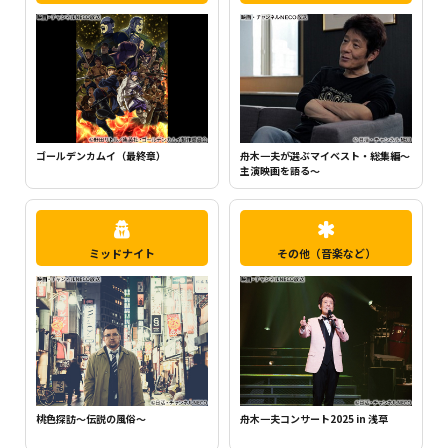
ちいかわ（シーズン1）（全120話）
町中華で飲ろうぜ
ミッドナイト
その他（音楽など）
昭和哀愁物語
舟木一夫コンサート2025 in 浅草