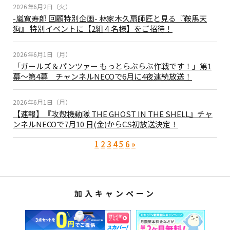
2026年6月2日（火）
-嵐寛寿郎 回顧特別企画- 林家木久扇師匠と見る『鞍馬天
狗』 特別イベントに【2組４名様】をご招待！
2026年6月1日（月）
「ガールズ＆パンツァー もっとらぶらぶ作戦です！」第1
幕～第4幕 チャンネルNECOで6月に4夜連続放送！
2026年6月1日（月）
【速報】『攻殻機動隊 THE GHOST IN THE SHELL』チャ
ンネルNECOで7月10 日(金)からCS初放送決定！
1
2
3
4
5
6
»
加入キャンペーン