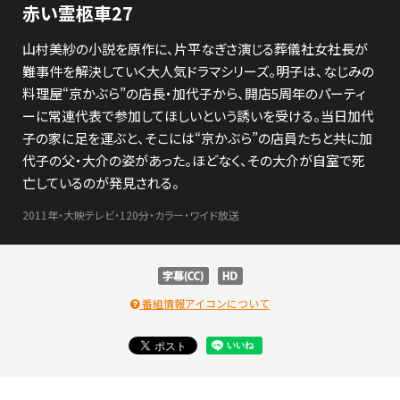
赤い霊柩車27
山村美紗の小説を原作に、片平なぎさ演じる葬儀社女社長が
難事件を解決していく大人気ドラマシリーズ。明子は、なじみの
料理屋“京かぶら”の店長・加代子から、開店5周年のパーティ
ーに常連代表で参加してほしいという誘いを受ける。当日加代
子の家に足を運ぶと、そこには“京かぶら”の店員たちと共に加
代子の父・大介の姿があった。ほどなく、その大介が自室で死
亡しているのが発見される。
2011年・大映テレビ・120分・カラー・ワイド放送
番組情報アイコンについて