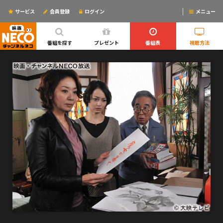
サービス
会員登録
ログイン
メニュー
ログインするとリマインドメールが使えるYO!
番組を探す
プレゼント
番組表
視聴方法