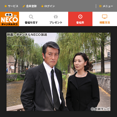
サービス
会員登録
ログイン
メニュー
ログインするとリマインドメールが使えるYO!
番組を探す
プレゼント
番組表
視聴方法