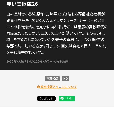
赤い霊柩車26
山村美紗の小説を原作に、片平なぎさ演じる葬儀社女社長が
難事件を解決していく大人気ドラマシリーズ。明子は春彦と共
にとある結婚式場を見学に訪れる。そこには春彦の高校時代の
同級生だったしのぶ、亜矢、久美子が働いていた。その夜、引っ
越しをすることになっていた久美子の新居に、同じく同級生の
与那と共に訪れる春彦。同じころ、亜矢は自宅で百人一首の札
を手に殺害されていた。
2010年・大映テレビ・120分・カラー・ワイド放送
番組情報アイコンについて