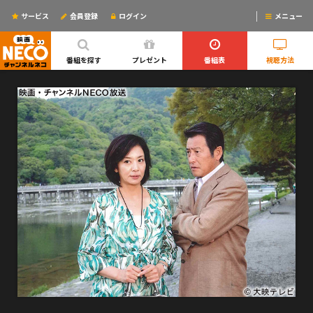
サービス
会員登録
ログイン
メニュー
ログインするとリマインドメールが使えるYO!
番組を探す
プレゼント
番組表
視聴方法