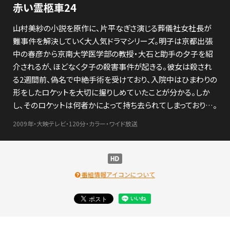
赤い霊柩車24
山村美紗の小説を原作に、片平なぎさ演じる葬儀社女社長が
難事件を解決していく大人気ドラマシリーズ。明子は京都出張
中の春彦から京南大学医学部の教授・大石と助手の夕子を紹
介されるが、ほどなく夕子の殺害事件が起きる。彼女は殺され
る2週間前、偽名で中絶手術を受けており、入院中はひまわりの
形をしたロケットを大切に握りしめていたことが分かる。しか
し、そのロケットは何者かによって持ち去られてしまっており…。
2009年・大映テレビ・120分・カラー・ワイド放送
番組情報アイコンについて