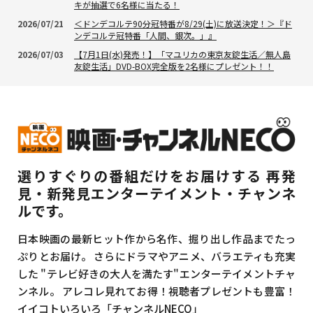
キが抽選で6名様に当たる！
2026/07/21
＜ドンデコルテ90分冠特番が8/29(土)に放送決定！＞『ド
ンデコルテ冠特番「人間、銀次。」』
2026/07/03
【7月1日(水)発売！】「マユリカの東京友錠生活／無人島
友錠生活」DVD-BOX完全版を2名様にプレゼント！！
選りすぐりの番組だけをお届けする
再発
見・新発見エンターテイメント・チャンネ
ルです。
日本映画の最新ヒット作から名作、掘り出し作品までたっ
ぷりとお届け。
さらにドラマやアニメ、バラエティも充実
した
"テレビ好きの大人を満たす"エンターテイメントチャ
ンネル。
アレコレ見れてお得！視聴者プレゼントも豊富！
イイコトいろいろ「チャンネルNECO」