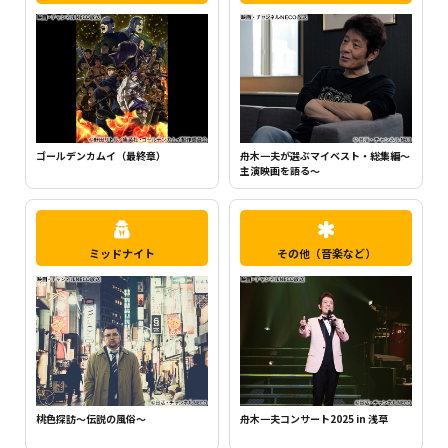
ちいかわ（シーズン1）（全120話）
町中華で飲ろうぜ
ミッドナイト
その他（音楽など）
桃色探訪～伝説の風俗～
舟木一夫コンサート2025 in 浅草