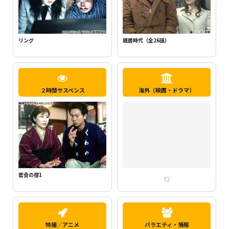
新・ミナミの帝王1（千原ジュニア主
らせん
演）
２時間サスペンス
海外（映画・ドラマ）
密会の宿2
特撮／アニメ
バラエティ・情報