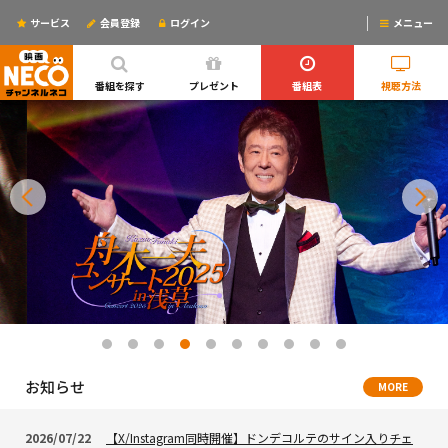
サービス
会員登録
ログイン
メニュー
ログインするとリマインドメールが使えるYO!
番組を探す
プレゼント
番組表
視聴方法
お知らせ
MORE
2026/07/22
【X/Instagram同時開催】ドンデコルテのサイン入りチェ