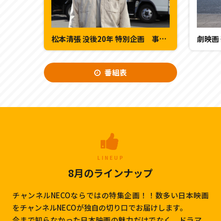
松本清張 没後20年 特別企画 事故～黒い画集～
劇映画
番組表
LINEUP
8月のラインナップ
チャンネルNECOならではの特集企画！！数多い日本映画
をチャンネルNECOが独自の切り口でお届けします。
今まで知らなかった日本映画の魅力だけでなく、ドラマ、