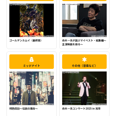
ちいかわ（シーズン1）（全120話）
町中華で飲ろうぜ
ミッドナイト
その他（音楽など）
昭和哀愁物語
舟木一夫コンサート2025 in 浅草