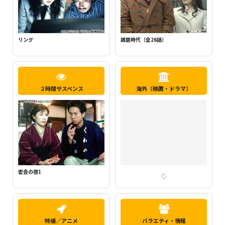
新・ミナミの帝王1（千原ジュニア主
らせん
演）
２時間サスペンス
海外（映画・ドラマ）
密会の宿2
特撮／アニメ
バラエティ・情報