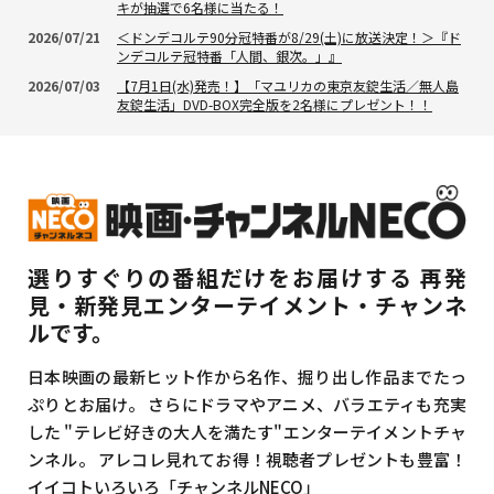
キが抽選で6名様に当たる！
2026/07/21
＜ドンデコルテ90分冠特番が8/29(土)に放送決定！＞『ド
ンデコルテ冠特番「人間、銀次。」』
2026/07/03
【7月1日(水)発売！】「マユリカの東京友錠生活／無人島
友錠生活」DVD-BOX完全版を2名様にプレゼント！！
選りすぐりの番組だけをお届けする
再発
見・新発見エンターテイメント・チャンネ
ルです。
日本映画の最新ヒット作から名作、掘り出し作品までたっ
ぷりとお届け。
さらにドラマやアニメ、バラエティも充実
した
"テレビ好きの大人を満たす"エンターテイメントチャ
ンネル。
アレコレ見れてお得！視聴者プレゼントも豊富！
イイコトいろいろ「チャンネルNECO」