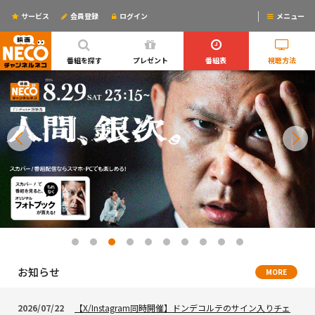
サービス
会員登録
ログイン
メニュー
ログインするとリマインドメールが使えるYO!
番組を探す
プレゼント
番組表
視聴方法
お知らせ
MORE
2026/07/22
【X/Instagram同時開催】ドンデコルテのサイン入りチェ