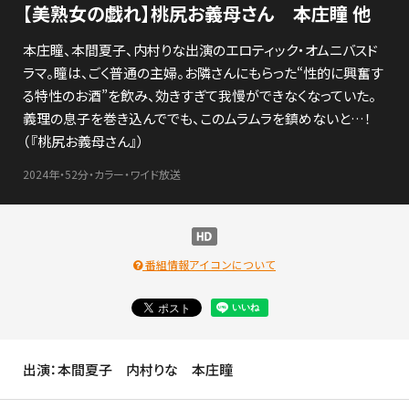
【美熟女の戯れ】桃尻お義母さん 本庄瞳 他
本庄瞳、本間夏子、内村りな出演のエロティック・オムニバスド
ラマ。瞳は、ごく普通の主婦。お隣さんにもらった“性的に興奮す
る特性のお酒”を飲み、効きすぎて我慢ができなくなっていた。
義理の息子を巻き込んででも、このムラムラを鎮めないと…！
（『桃尻お義母さん』）
2024年・52分・カラー・ワイド放送
番組情報アイコンについて
出演：本間夏子 内村りな 本庄瞳