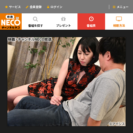
サービス
会員登録
ログイン
メニュー
ログインするとリマインドメールが使えるYO!
番組を探す
プレゼント
番組表
視聴方法