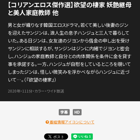
【コリアンエロス傑作選】欲望の棲家 妖艶継母
と美人家庭教師 他
男と女が織りなす韓国エロスドラマ。若くて美しい後妻のジン
を迎えたサンジンは、浪人生の息子ハンジュと三人で暮らして
いた。ある日ジンは、女友達のジヨンから借金の申し出を受け
サンジンに相談するが、サンジンはジンに内緒でジヨンと密会
し、ハンジュの家庭教師と自分との肉体関係を条件に金を貸す
事を承諾する。一方、ハンジュが自慰をしているところを覗いて
しまったジンは、怪しい微笑みを浮かべながらハンジュに近づ
いて…。（『欲望の棲家』）
2020年・111分・カラー・ワイド放送
番組情報アイコンについて