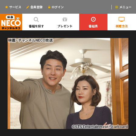
サービス
会員登録
ログイン
メニュー
ログインするとリマインドメールが使えるYO!
番組を探す
プレゼント
番組表
視聴方法