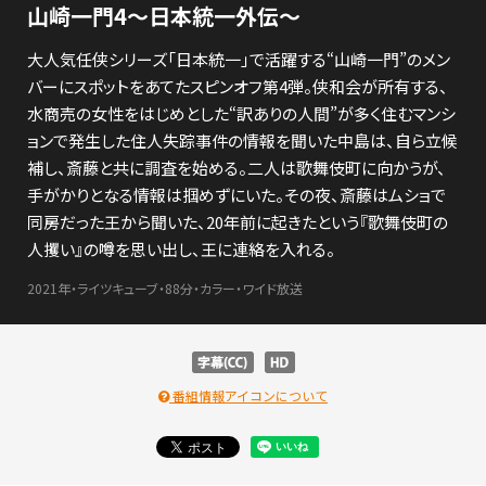
山崎一門4～日本統一外伝～
大人気任侠シリーズ「日本統一」で活躍する“山崎一門”のメン
バーにスポットをあてたスピンオフ第4弾。侠和会が所有する、
水商売の女性をはじめとした“訳ありの人間”が多く住むマンシ
ョンで発生した住人失踪事件の情報を聞いた中島は、自ら立候
補し、斎藤と共に調査を始める。二人は歌舞伎町に向かうが、
手がかりとなる情報は掴めずにいた。その夜、斎藤はムショで
同房だった王から聞いた、20年前に起きたという『歌舞伎町の
人攫い』の噂を思い出し、王に連絡を入れる。
2021年・ライツキューブ・88分・カラー・ワイド放送
番組情報アイコンについて