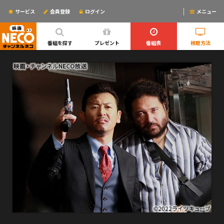
サービス
会員登録
ログイン
メニュー
ログインするとリマインドメールが使えるYO!
番組を探す
プレゼント
番組表
視聴方法