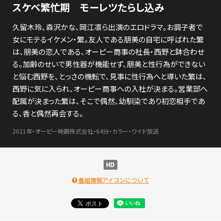
スケベ繁忙期 モーレツたらし込み
久留木玲、森沢かな、岡江凛ら出演のエロドラマ。お調子者で
女にモテるイケメン・繁。友人である朋美の自宅に呼ばれた繁
は、朋美の恋人である、オーピー商事の社長・西野と鉢合わせ
る。加齢のせいで男性器が機能せず、朋美と性行為ができない
と悩む西野を、とっさの機転で、見事に性行為へと導いた繁は、
西野に気に入られ、オーピー商事への入社が決まる。営業部へ
配属が決まった繁は、そこで偶然、幼馴染であり初恋相手であ
る、香と偶然再会する。
2021年・オーピー映画株式会社・64分・カラー・ワイド放送
番組情報アイコンについて