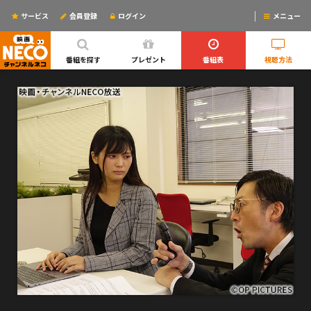
サービス
会員登録
ログイン
メニュー
ログインするとリマインドメールが使えるYO!
番組を探す
プレゼント
番組表
視聴方法