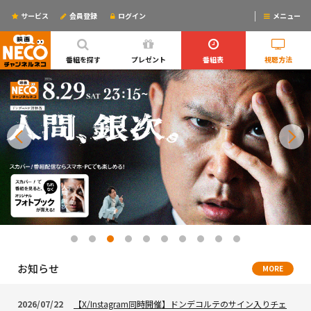
サービス
会員登録
ログイン
メニュー
ログインするとリマインドメールが使えるYO!
番組を探す
プレゼント
番組表
視聴方法
お知らせ
MORE
2026/07/22
【X/Instagram同時開催】ドンデコルテのサイン入りチェ