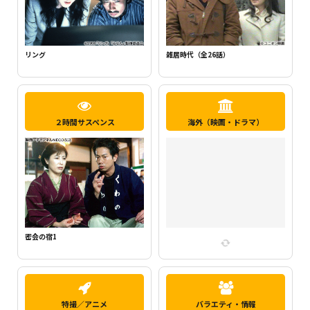
新・ミナミの帝王1（千原ジュニア主
らせん
演）
２時間サスペンス
海外（映画・ドラマ）
密会の宿2
特撮／アニメ
バラエティ・情報