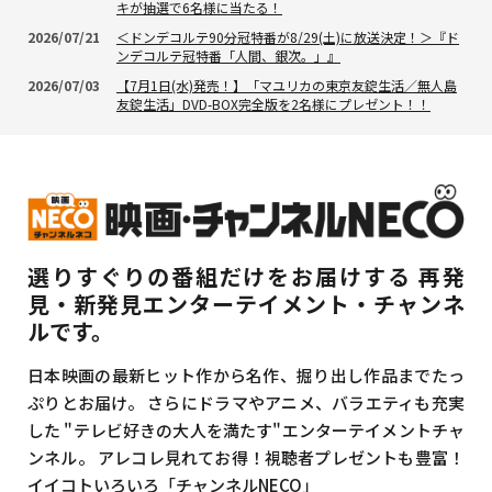
キが抽選で6名様に当たる！
2026/07/21
＜ドンデコルテ90分冠特番が8/29(土)に放送決定！＞『ド
ンデコルテ冠特番「人間、銀次。」』
2026/07/03
【7月1日(水)発売！】「マユリカの東京友錠生活／無人島
友錠生活」DVD-BOX完全版を2名様にプレゼント！！
選りすぐりの番組だけをお届けする
再発
見・新発見エンターテイメント・チャンネ
ルです。
日本映画の最新ヒット作から名作、掘り出し作品までたっ
ぷりとお届け。
さらにドラマやアニメ、バラエティも充実
した
"テレビ好きの大人を満たす"エンターテイメントチャ
ンネル。
アレコレ見れてお得！視聴者プレゼントも豊富！
イイコトいろいろ「チャンネルNECO」