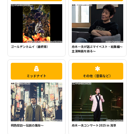
ちいかわ（シーズン1）（全120話）
舟木一夫が選ぶマイベスト・総集編～
主演映画を語る～
ミッドナイト
その他（音楽など）
桃色探訪～伝説の風俗～
舟木一夫コンサート2025 in 浅草