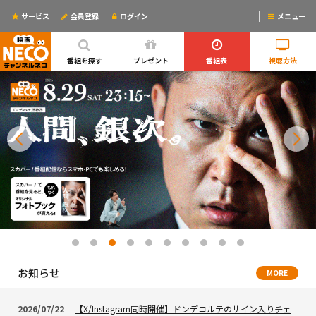
サービス
会員登録
ログイン
メニュー
ログインするとリマインドメールが使えるYO!
番組を探す
プレゼント
番組表
視聴方法
お知らせ
MORE
2026/07/22
【X/Instagram同時開催】ドンデコルテのサイン入りチェ