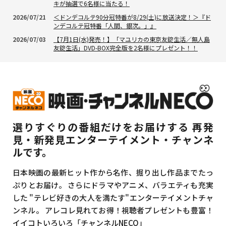
キが抽選で6名様に当たる！
2026/07/21
＜ドンデコルテ90分冠特番が8/29(土)に放送決定！＞『ド
ンデコルテ冠特番「人間、銀次。」』
2026/07/03
【7月1日(水)発売！】「マユリカの東京友錠生活／無人島
友錠生活」DVD-BOX完全版を2名様にプレゼント！！
選りすぐりの番組だけをお届けする
再発
見・新発見エンターテイメント・チャンネ
ルです。
日本映画の最新ヒット作から名作、掘り出し作品までたっ
ぷりとお届け。
さらにドラマやアニメ、バラエティも充実
した
"テレビ好きの大人を満たす"エンターテイメントチャ
ンネル。
アレコレ見れてお得！視聴者プレゼントも豊富！
イイコトいろいろ「チャンネルNECO」