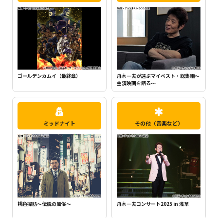
ちいかわ（シーズン1）（全120話）
舟木一夫が選ぶマイベスト・総集編～
主演映画を語る～
ミッドナイト
その他（音楽など）
桃色探訪～伝説の風俗～
舟木一夫コンサート2025 in 浅草