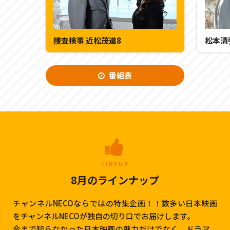
捜査検事 近松茂道8
松本清
番組表
LINEUP
8月のラインナップ
チャンネルNECOならではの特集企画！！数多い日本映画
をチャンネルNECOが独自の切り口でお届けします。
今まで知らなかった日本映画の魅力だけでなく、ドラマ、