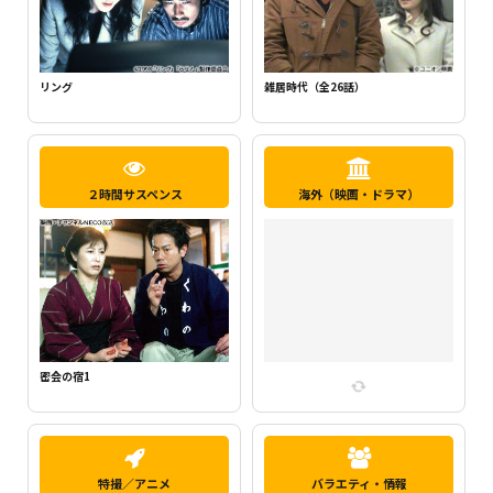
新・ミナミの帝王1（千原ジュニア主
らせん
演）
２時間サスペンス
海外（映画・ドラマ）
密会の宿2
特撮／アニメ
バラエティ・情報