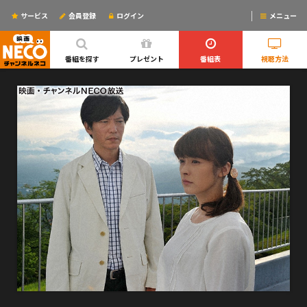
サービス
会員登録
ログイン
メニュー
ログインするとリマインドメールが使えるYO!
番組を探す
プレゼント
番組表
視聴方法