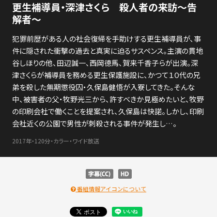
更生補導員・深津さくら 殺人者の来訪～告
解者～
犯罪前歴がある人の社会復帰を手助けする更生補導員が、事
件に隠された衝撃の過去と真実に迫るサスペンス。主演の貫地
谷しほりの他、田辺誠一、西岡德馬、賀来千香子らが出演。深
津さくらが補導員を務める更生保護施設に、かつて１０代の兄
弟を殺した無期懲役囚・久保島健悟が入寮してきた。そんな
中、被害者の父・牧野光三から、許すべきか見極めたいと、牧野
の印刷会社で働くことを提案され、久保島は快諾。しかし、印刷
会社近くの公園で男性が刺殺される事件が発生し…。
2017年・120分・カラー・ワイド放送
番組情報アイコンについて