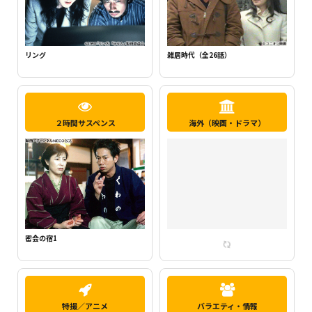
新・ミナミの帝王1（千原ジュニア主
らせん
演）
２時間サスペンス
海外（映画・ドラマ）
密会の宿2
特撮／アニメ
バラエティ・情報