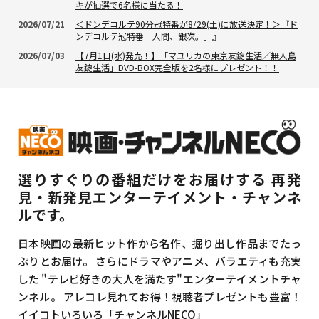
キが抽選で6名様に当たる！
2026/07/21
＜ドンデコルテ90分冠特番が8/29(土)に放送決定！＞『ド
ンデコルテ冠特番「人間、銀次。」』
2026/07/03
【7月1日(水)発売！】「マユリカの東京友錠生活／無人島
友錠生活」DVD-BOX完全版を2名様にプレゼント！！
選りすぐりの番組だけをお届けする
再発
見・新発見エンターテイメント・チャンネ
ルです。
日本映画の最新ヒット作から名作、掘り出し作品までたっ
ぷりとお届け。
さらにドラマやアニメ、バラエティも充実
した
"テレビ好きの大人を満たす"エンターテイメントチャ
ンネル。
アレコレ見れてお得！視聴者プレゼントも豊富！
イイコトいろいろ「チャンネルNECO」