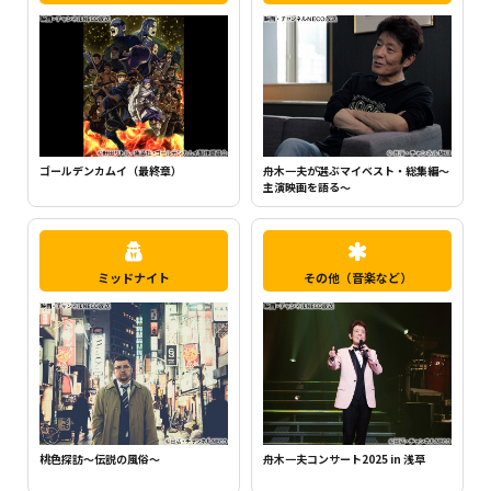
ちいかわ（シーズン1）（全120話）
町中華で飲ろうぜ
ミッドナイト
その他（音楽など）
桃色探訪～伝説の風俗～
舟木一夫コンサート2025 in 浅草