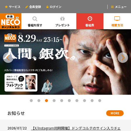
サービス
会員登録
ログイン
メニュー
ログインするとリマインドメールが使えるYO!
番組を探す
プレゼント
番組表
視聴方法
お知らせ
MORE
2026/07/22
【X/Instagram同時開催】ドンデコルテのサイン入りチェ