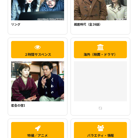
新・ミナミの帝王1（千原ジュニア主
らせん
演）
２時間サスペンス
海外（映画・ドラマ）
密会の宿2
特撮／アニメ
バラエティ・情報