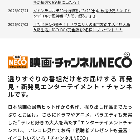
キが抽選で6名様に当たる！
2026/07/21
＜ドンデコルテ90分冠特番が8/29(土)に放送決定！＞『ド
ンデコルテ冠特番「人間、銀次。」』
2026/07/03
【7月1日(水)発売！】「マユリカの東京友錠生活／無人島
友錠生活」DVD-BOX完全版を2名様にプレゼント！！
選りすぐりの番組だけをお届けする
再発
見・新発見エンターテイメント・チャンネ
ルです。
日本映画の最新ヒット作から名作、掘り出し作品までたっ
ぷりとお届け。
さらにドラマやアニメ、バラエティも充実
した
"テレビ好きの大人を満たす"エンターテイメントチャ
ンネル。
アレコレ見れてお得！視聴者プレゼントも豊富！
イイコトいろいろ「チャンネルNECO」