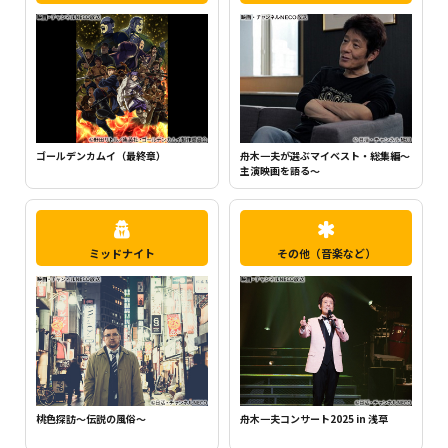
ちいかわ（シーズン1）（全120話）
舟木一夫が選ぶマイベスト・総集編～
主演映画を語る～
ミッドナイト
その他（音楽など）
桃色探訪～伝説の風俗～
舟木一夫コンサート2025 in 浅草