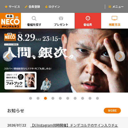
サービス
会員登録
ログイン
メニュー
ログインするとリマインドメールが使えるYO!
番組を探す
プレゼント
番組表
視聴方法
お知らせ
MORE
2026/07/22
【X/Instagram同時開催】ドンデコルテのサイン入りチェ