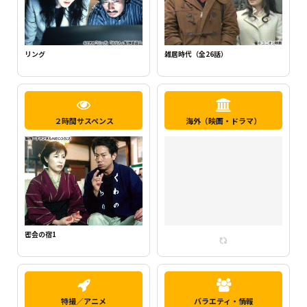
新・ミナミの帝王1（千原ジュニア主
らせん
演）
２時間サスペンス
海外（映画・ドラマ）
密会の宿2
特撮／アニメ
バラエティ・情報