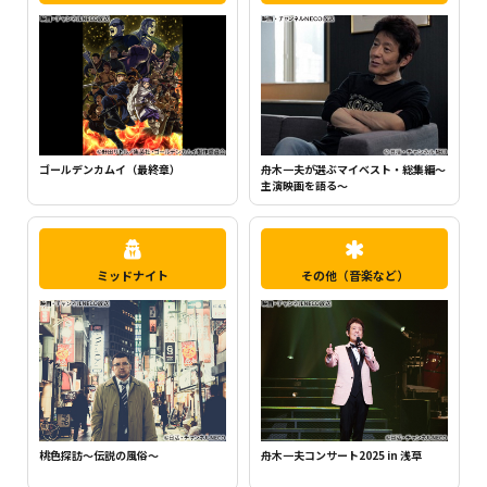
ちいかわ（シーズン1）（全120話）
町中華で飲ろうぜ
ミッドナイト
その他（音楽など）
桃色探訪～伝説の風俗～
舟木一夫コンサート2025 in 浅草