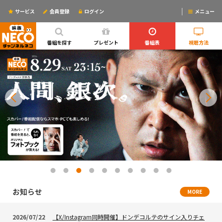
サービス
会員登録
ログイン
メニュー
ログインするとリマインドメールが使えるYO!
番組を探す
プレゼント
番組表
視聴方法
お知らせ
MORE
2026/07/22
【X/Instagram同時開催】ドンデコルテのサイン入りチェ