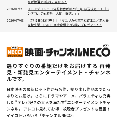
キが抽選で6名様に当たる！
2026/07/21
＜ドンデコルテ90分冠特番が8/29(土)に放送決定！＞『ド
ンデコルテ冠特番「人間、銀次。」』
2026/07/03
【7月1日(水)発売！】「マユリカの東京友錠生活／無人島
友錠生活」DVD-BOX完全版を2名様にプレゼント！！
選りすぐりの番組だけをお届けする
再発
見・新発見エンターテイメント・チャンネ
ルです。
日本映画の最新ヒット作から名作、掘り出し作品までたっ
ぷりとお届け。
さらにドラマやアニメ、バラエティも充実
した
"テレビ好きの大人を満たす"エンターテイメントチャ
ンネル。
アレコレ見れてお得！視聴者プレゼントも豊富！
イイコトいろいろ「チャンネルNECO」