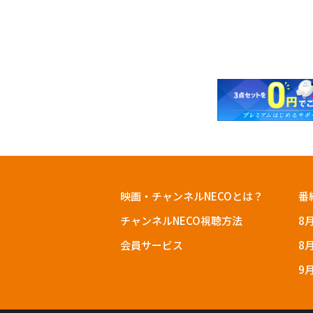
映画・チャンネルNECOとは？
番
チャンネルNECO視聴方法
8
会員サービス
8
9