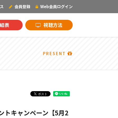
ス
会員登録
Web会員
ログイン
NECOオリジナル
組表
視聴方法
PRESENT
ントキャンペーン【5月2