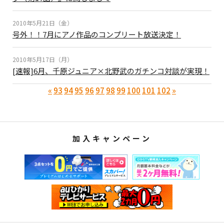
2010年5月21日（金）
号外！！7月にアノ作品のコンプリート放送決定！
2010年5月17日（月）
[速報]6月、千原ジュニア×北野武のガチンコ対談が実現！
«
93
94
95
96
97
98
99
100
101
102
»
加入キャンペーン