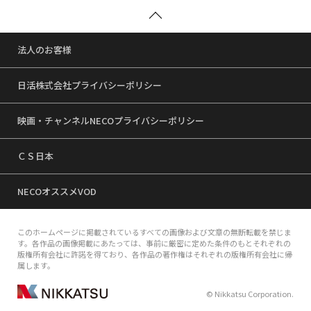
法人のお客様
日活株式会社プライバシーポリシー
映画・チャンネルNECOプライバシーポリシー
ＣＳ日本
NECOオススメVOD
このホームページに掲載されているすべての画像および文章の無断転載を禁じま
す。各作品の画像掲載にあたっては、事前に厳密に定めた条件のもとそれぞれの
版権所有会社に許諾を得ており、各作品の著作権はそれぞれの版権所有会社に帰
属します。
© Nikkatsu Corporation.