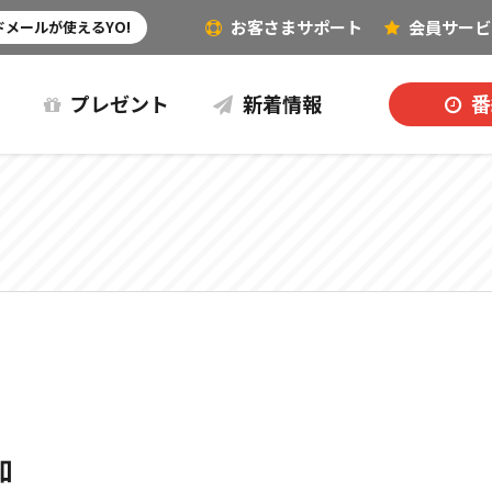
お客さまサポート
会員
サービ
その他（音楽など）
メールが使えるYO!
プレゼント
新着情報
番
知