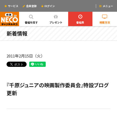
サービス
会員登録
ログイン
メニュー
ログインするとリマインドメールが使えるYO!
番組を探す
プレゼント
番組表
視聴方法
新着情報
2011年2月15日（火）
『千原ジュニアの映画製作委員会』特設ブログ
更新