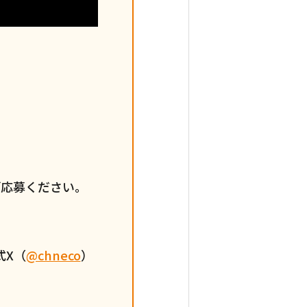
ご応募ください。
式X（
@chneco
）