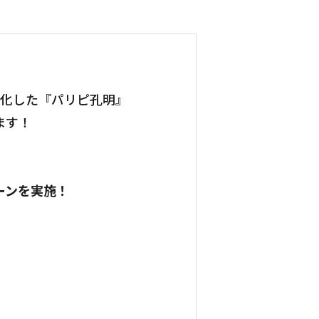
マ化した『パリピ孔明』
ます！
ーンを実施！