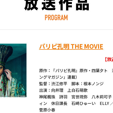
パリピ孔明 THE MOVIE
【放送
原作：『パリピ孔明』原作・四葉夕ト 
ングマガジン」連載）
監督：渋江修平 脚本：根本ノンジ
出演：向井理 上白石萌歌
神尾楓珠 詩羽 宮世琉弥 八木莉可子
ィン 休日課長 石崎ひゅーい ELLY
菅原小春