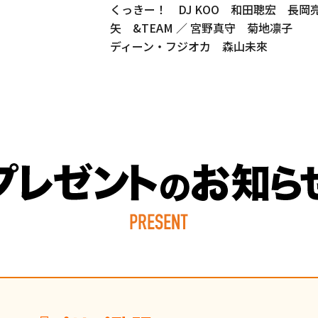
くっきー！ DJ KOO 和田聰宏 長岡
矢 &TEAM ／ 宮野真守 菊地凛子
ディーン・フジオカ 森山未來