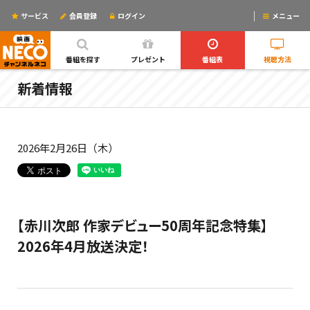
サービス
会員登録
ログイン
メニュー
ログインするとリマインドメールが使えるYO!
番組を探す
プレゼント
番組表
視聴方法
新着情報
2026年2月26日（木）
【赤川次郎 作家デビュー50周年記念特集】
2026年4月放送決定！