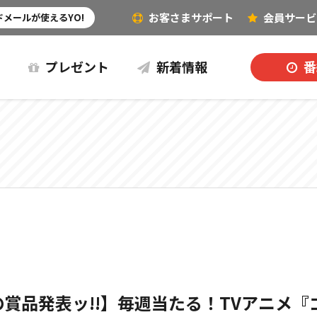
お客さまサポート
会員
サービ
その他（音楽など）
メールが使えるYO!
プレゼント
新着情報
番
の賞品発表ッ!!】毎週当たる！TVアニメ