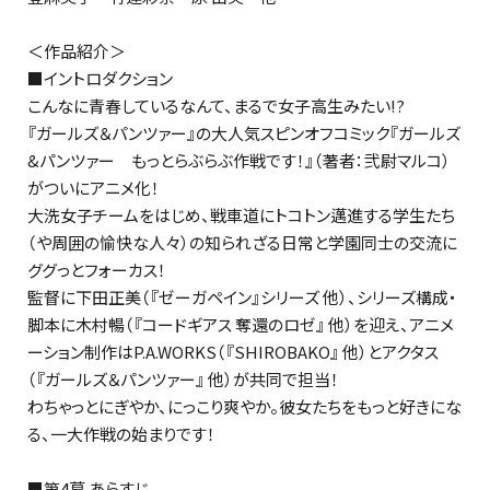
＜作品紹介＞
■イントロダクション
こんなに青春しているなんて、まるで女子高生みたい――!?
『ガールズ＆パンツァー』の大人気スピンオフコミック『ガールズ
&パンツァー もっとらぶらぶ作戦です！』（著者：弐尉マルコ）
がついにアニメ化！
大洗女子チームをはじめ、戦車道にトコトン邁進する学生たち
（や周囲の愉快な人々）の知られざる日常と学園同士の交流に
ググっとフォーカス！
監督に下田正美（『ゼーガペイン』シリーズ 他）、シリーズ構成・
脚本に木村暢（『コードギアス 奪還のロゼ』 他）を迎え、アニメ
ーション制作はP.A.WORKS（『SHIROBAKO』 他）とアクタス
（『ガールズ＆パンツァー』 他）が共同で担当！
わちゃっとにぎやか、にっこり爽やか。彼女たちをもっと好きにな
る、一大作戦の始まりです！
■第4幕 あらすじ