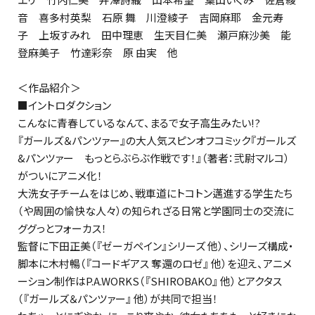
音 喜多村英梨 石原 舞 川澄綾子 吉岡麻耶 金元寿
子 上坂すみれ 田中理恵 生天目仁美 瀬戸麻沙美 能
登麻美子 竹達彩奈 原 由実 他
＜作品紹介＞
■イントロダクション
こんなに青春しているなんて、まるで女子高生みたい――!?
『ガールズ＆パンツァー』の大人気スピンオフコミック『ガールズ
&パンツァー もっとらぶらぶ作戦です！』（著者：弐尉マルコ）
がついにアニメ化！
大洗女子チームをはじめ、戦車道にトコトン邁進する学生たち
（や周囲の愉快な人々）の知られざる日常と学園同士の交流に
ググっとフォーカス！
監督に下田正美（『ゼーガペイン』シリーズ 他）、シリーズ構成・
脚本に木村暢（『コードギアス 奪還のロゼ』 他）を迎え、アニメ
ーション制作はP.A.WORKS（『SHIROBAKO』 他）とアクタス
（『ガールズ＆パンツァー』 他）が共同で担当！