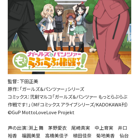
監督：下田正美
原作：「ガールズ＆パンツァー」シリーズ
コミックス：弐尉マルコ「ガールズ＆パンツァー もっとらぶらぶ
作戦です！」（MFコミックス アライブシリーズ/KADOKAWA刊）
©GuP MottoLoveLove Projekt
声の出演：渕上 舞 茅野愛衣 尾崎真実 中上育実 井口
裕香 福圓美里 高橋美佳子 植田佳奈 菊地美香 仙台