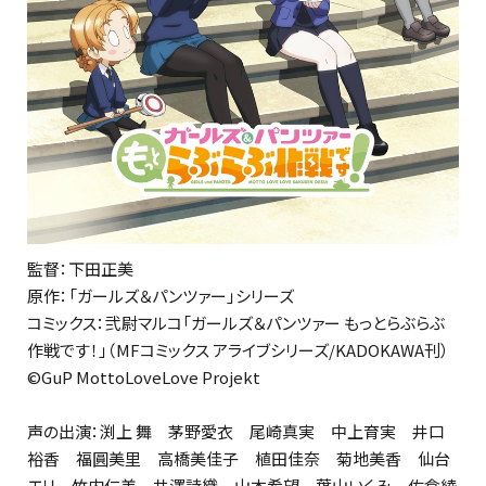
監督：下田正美
原作：「ガールズ＆パンツァー」シリーズ
コミックス：弐尉マルコ「ガールズ＆パンツァー もっとらぶらぶ
作戦です！」（MFコミックス アライブシリーズ/KADOKAWA刊）
©GuP MottoLoveLove Projekt
声の出演：渕上 舞 茅野愛衣 尾崎真実 中上育実 井口
裕香 福圓美里 高橋美佳子 植田佳奈 菊地美香 仙台
エリ 竹内仁美 井澤詩織 山本希望 葉山いくみ 佐倉綾