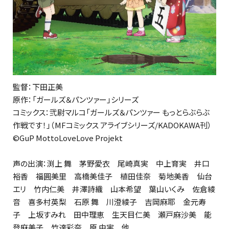
監督：下田正美
原作：「ガールズ＆パンツァー」シリーズ
コミックス：弐尉マルコ「ガールズ＆パンツァー もっとらぶらぶ
作戦です！」（MFコミックス アライブシリーズ/KADOKAWA刊）
©GuP MottoLoveLove Projekt
声の出演：渕上 舞 茅野愛衣 尾崎真実 中上育実 井口
裕香 福圓美里 高橋美佳子 植田佳奈 菊地美香 仙台
エリ 竹内仁美 井澤詩織 山本希望 葉山いくみ 佐倉綾
音 喜多村英梨 石原 舞 川澄綾子 吉岡麻耶 金元寿
子 上坂すみれ 田中理恵 生天目仁美 瀬戸麻沙美 能
登麻美子 竹達彩奈 原 由実 他