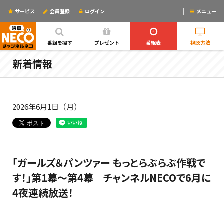
サービス
会員登録
ログイン
メニュー
ログインするとリマインドメールが使えるYO!
番組を探す
プレゼント
番組表
視聴方法
新着情報
2026年6月1日（月）
「ガールズ＆パンツァー もっとらぶらぶ作戦で
す！」第1幕～第4幕 チャンネルNECOで6月に
4夜連続放送！