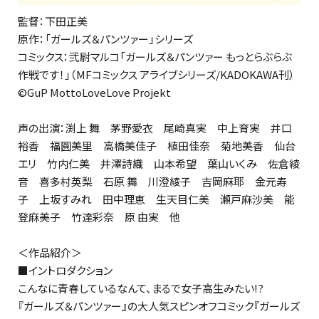
監督：下田正美
原作：「ガールズ＆パンツァー」シリーズ
コミックス：弐尉マルコ「ガールズ＆パンツァー もっとらぶらぶ
作戦です！」（MFコミックス アライブシリーズ/KADOKAWA刊）
©GuP MottoLoveLove Projekt
声の出演：渕上 舞 茅野愛衣 尾崎真実 中上育実 井口
裕香 福圓美里 高橋美佳子 植田佳奈 菊地美香 仙台
エリ 竹内仁美 井澤詩織 山本希望 葉山いくみ 佐倉綾
音 喜多村英梨 石原 舞 川澄綾子 吉岡麻耶 金元寿
子 上坂すみれ 田中理恵 生天目仁美 瀬戸麻沙美 能
登麻美子 竹達彩奈 原 由実 他
＜作品紹介＞
■イントロダクション
こんなに青春しているなんて、まるで女子高生みたい――!?
『ガールズ＆パンツァー』の大人気スピンオフコミック『ガールズ