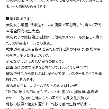
わちゃっとにぎやか、にっこり爽やか。彼女たちをもっと好きにな
る、一大作戦の始まりです！
■第1幕 あらすじ
大洗女子学園・戦車道チームの優勝で幕を閉じた、第 63 回戦
車道全国高校生大会。
大洗女子の廃校阻止を賭けて、他校のメンバーも集結して戦っ
た、大学選抜チームとの激闘。
戦車道の頂点を目指す若者たちの汗と涙の結晶は、砲塔や履
帯をキラキラと照らしていた。
そんなかけがえのない日々の傍らで――。
戦車道に邁進する彼女たちだって、しっかり女子高生！
練習や試合から離れれば、穏やかで楽しいスクールライフを満
喫しているのです。
夏の暑い日には、プールでやんやの大はしゃぎ！
“昨日の敵は今日の友”、アンツィオ、聖グロ、知波単、黒森峰
etc.…… 他校の生徒たちとの賑やかな異文化交流も！
他校の校風や魅力に惹かれ、転校寸前の生徒が続出!?