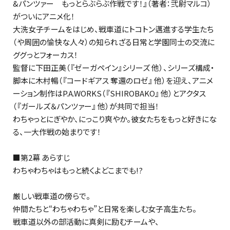
&パンツァー もっとらぶらぶ作戦です！』（著者：弐尉マルコ）
がついにアニメ化！
大洗女子チームをはじめ、戦車道にトコトン邁進する学生たち
（や周囲の愉快な人々）の知られざる日常と学園同士の交流に
ググっとフォーカス！
監督に下田正美（『ゼーガペイン』シリーズ 他）、シリーズ構成・
脚本に木村暢（『コードギアス 奪還のロゼ』 他）を迎え、アニメ
ーション制作はP.A.WORKS（『SHIROBAKO』 他）とアクタス
（『ガールズ＆パンツァー』 他）が共同で担当！
わちゃっとにぎやか、にっこり爽やか。彼女たちをもっと好きにな
る、一大作戦の始まりです！
■第2幕 あらすじ
わちゃわちゃはもっと続くよどこまでも!?
厳しい戦車道の傍らで――。
仲間たちと“わちゃわちゃ”と日常を楽しむ女子高生たち。
戦車道以外の部活動に真剣に励むチームや、