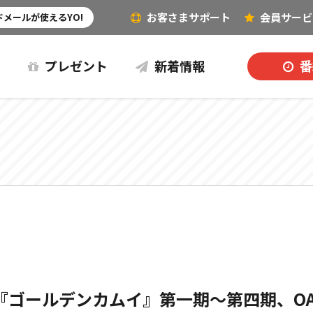
お客さまサポート
会員
サービ
その他（音楽など）
メールが使えるYO!
プレゼント
新着情報
番
メ『ゴールデンカムイ』第一期～第四期、O