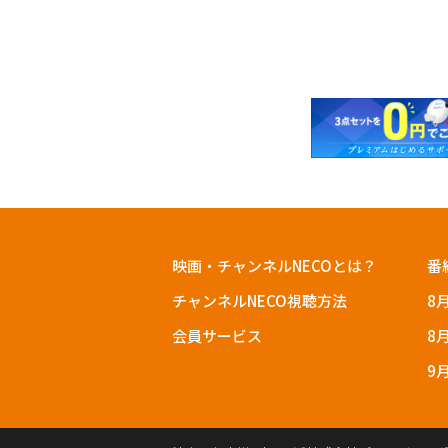
映画・チャンネルNECOとは？
番
チャンネルNECO視聴方法
8
会員サービス
8
9