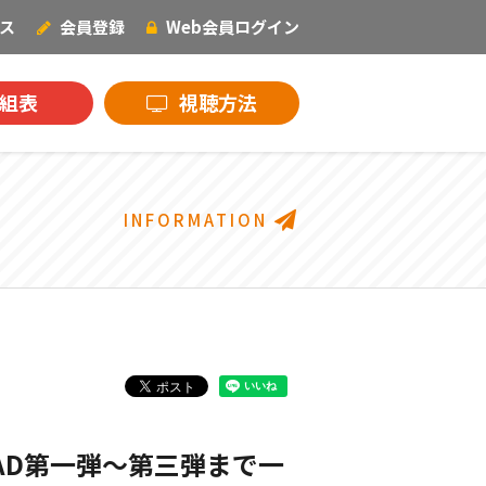
ス
会員登録
Web会員
ログイン
NECOオリジナル
組表
視聴方法
INFORMATION
AD第一弾～第三弾まで一