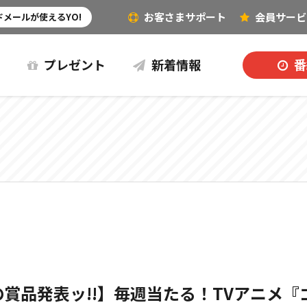
お客さまサポート
会員
サービ
その他（音楽など）
メールが使えるYO!
プレゼント
新着情報
番
の賞品発表ッ!!】毎週当たる！TVアニメ