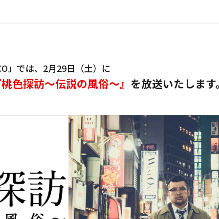
O」では、2月29日（土）に
『桃色探訪～伝説の風俗～』
を放送いたします