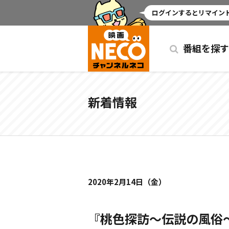
ミッドナイト
ログインするとリマインド
番組を探す
新着情報
2020年2月14日（金）
『桃色探訪～伝説の風俗