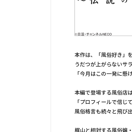
本作は、「風俗好き」
うだつが上がらないサ
「今月はこの一発に懸
本編で登場する風俗店
「プロフィールで信じ
風俗格言も続々と飛び
梶山と相対する風俗嬢・ル