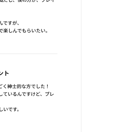
んですが、
で楽しんでもらいたい。
ント
ごく紳士的な方でした！
しているんですけど、プレ
しいです。