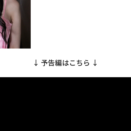
↓ 予告編はこちら ↓