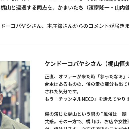
で梶山と遭遇する同志を、かまいたち（濱家隆一・山内健
ンドーコバヤシさん、本庄鈴さんからのコメントが届き
ケンドーコバヤシさん（梶山恒夫
正直、オファーが来た時「参ったなぁ」と
台本はあるものの、僕の素の部分も出て
された気分です。
もう「チャンネルNECO」を訴えてやりま
僕の演じた梶山という男の “風俗は一期
共感。その一方で、梶山は、お店や女性
が、僕はリスキーな方法で挑むことが大