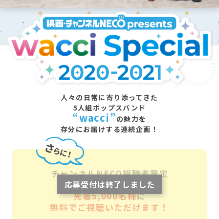
人々の日常に寄り添ってきた
5人組ポップスバンド
“wacci”
の魅力を
存分にお届けする連続企画！
チャンネルNECO視聴者限定
wacci生配信Liveを
先着5,000名様
に
無料でご視聴いただけます！