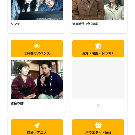
新・ミナミの帝王1（千原ジュニア主
らせん
演）
２時間サスペンス
海外（映画・ドラマ）
密会の宿2
特撮／アニメ
バラエティ・情報