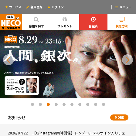
サービス
会員登録
ログイン
メニュー
ログインするとリマインドメールが使えるYO!
番組を探す
プレゼント
番組表
視聴方法
お知らせ
MORE
2026/07/22
【X/Instagram同時開催】ドンデコルテのサイン入りチェ