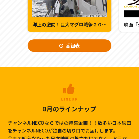
洋上の激闘！巨大マグロ戦争２０２５
映画『
番組表
LINEUP
8月のラインナップ
チャンネルNECOならではの特集企画！！数多い日本映画
をチャンネルNECOが独自の切り口でお届けします。
今まで知らなかった日本映画の魅力だけでなく、ドラマ、