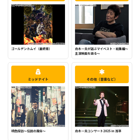
ちいかわ（シーズン1）（全120話）
町中華で飲ろうぜ
ミッドナイト
その他（音楽など）
桃色探訪～伝説の風俗～
舟木一夫コンサート2025 in 浅草