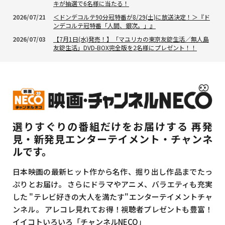
キが抽選で6名様に当たる！
2026/07/21
＜ドンデコルテ90分冠特番が8/29(土)に放送決定！＞『ド
ンデコルテ冠特番「人間、銀次。」』
2026/07/03
【7月1日(水)発売！】「マユリカの東京友錠生活／無人島
友錠生活」DVD-BOX完全版を2名様にプレゼント！！
選りすぐりの番組だけをお届けする
再発
見・新発見エンターテイメント・チャンネ
ルです。
日本映画の最新ヒット作から名作、掘り出し作品までたっ
ぷりとお届け。
さらにドラマやアニメ、バラエティも充実
した
"テレビ好きの大人を満たす"エンターテイメントチャ
ンネル。
アレコレ見れてお得！視聴者プレゼントも豊富！
イイコトいろいろ「チャンネルNECO」