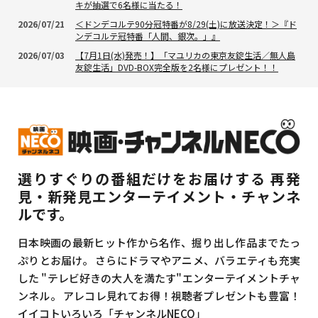
キが抽選で6名様に当たる！
2026/07/21
＜ドンデコルテ90分冠特番が8/29(土)に放送決定！＞『ド
ンデコルテ冠特番「人間、銀次。」』
2026/07/03
【7月1日(水)発売！】「マユリカの東京友錠生活／無人島
友錠生活」DVD-BOX完全版を2名様にプレゼント！！
選りすぐりの番組だけをお届けする
再発
見・新発見エンターテイメント・チャンネ
ルです。
日本映画の最新ヒット作から名作、掘り出し作品までたっ
ぷりとお届け。
さらにドラマやアニメ、バラエティも充実
した
"テレビ好きの大人を満たす"エンターテイメントチャ
ンネル。
アレコレ見れてお得！視聴者プレゼントも豊富！
イイコトいろいろ「チャンネルNECO」