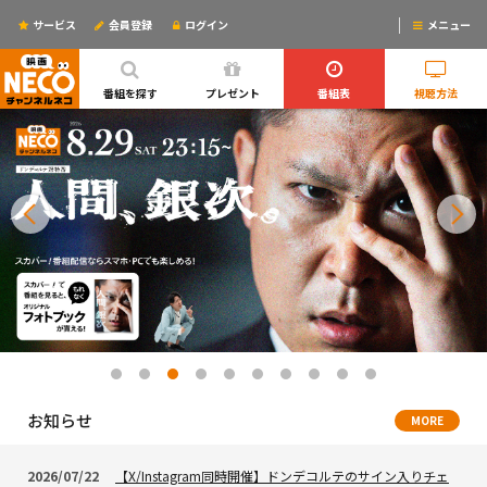
サービス
会員登録
ログイン
メニュー
ログインするとリマインドメールが使えるYO!
番組を探す
プレゼント
番組表
視聴方法
お知らせ
MORE
2026/07/22
【X/Instagram同時開催】ドンデコルテのサイン入りチェ