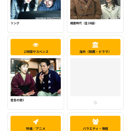
新・ミナミの帝王1（千原ジュニア主
らせん
演）
２時間サスペンス
海外（映画・ドラマ）
密会の宿2
特撮／アニメ
バラエティ・情報