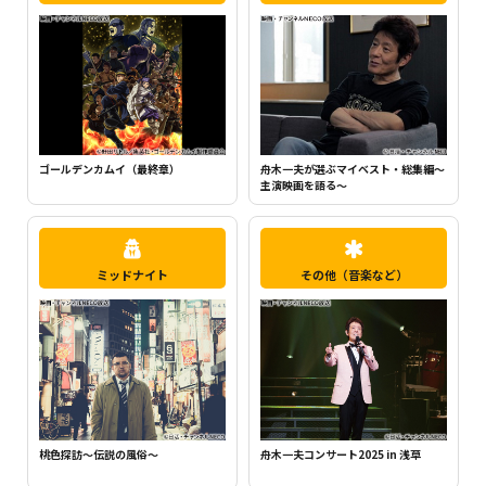
ちいかわ（シーズン1）（全120話）
舟木一夫が選ぶマイベスト・総集編～
主演映画を語る～
ミッドナイト
その他（音楽など）
桃色探訪～伝説の風俗～
舟木一夫コンサート2025 in 浅草