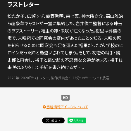
ラストレター
松たか子、広瀬すず、庵野秀明、森七菜、神木隆之介、福山雅治
ら超豪華キャストが一堂に集結した、岩井俊二監督による珠玉
のラブストーリー。裕里の姉・未咲が亡くなった。裕里は葬儀の
場で、未咲宛ての同窓会の案内があったことを知る。未咲の死
を知らせるために同窓会へ足を運んだ裕里だったが、学校のヒ
ロインだった姉と勘違いされてしまう。そして、初恋の相手・鏡
史郎と再会し、裕里と鏡史郎の不思議な文通が始まる。裕里は
未咲のふりをして手紙を書き続けるが…。
2020年・2020「ラストレター」製作委員会・123分・カラー・ワイド放送
番組情報アイコンについて