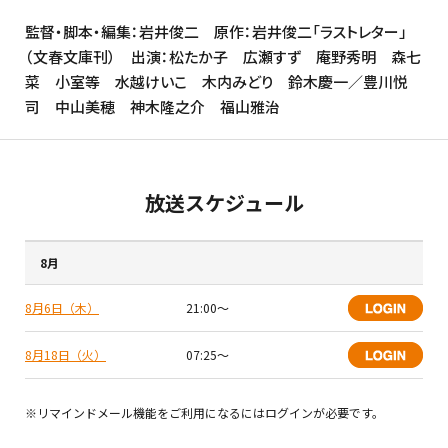
監督・脚本・編集：岩井俊二 原作：岩井俊二「ラストレター」
（文春文庫刊） 出演：松たか子 広瀬すず 庵野秀明 森七
菜 小室等 水越けいこ 木内みどり 鈴木慶一／豊川悦
司 中山美穂 神木隆之介 福山雅治
放送スケジュール
8月
8月6日（木）
21:00〜
8月18日（火）
07:25〜
※リマインドメール機能をご利用になるにはログインが必要です。