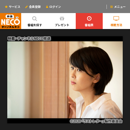
サービス
会員登録
ログイン
メニュー
ログインするとリマインドメールが使えるYO!
番組を探す
プレゼント
番組表
視聴方法