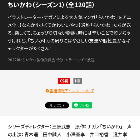
ちいかわ（シーズン1）（全120話）
イラストレーター・ナガノによる大人気マンガ「ちいかわ」をアニ
メ化。【なんか小さくてかわいいやつ】通称「ちいかわ」たちが送
る、楽しくて、ちょっぴり切ない物語。時には辛いことで泣いちゃ
うけれど、「ちいかわ」の周りにはやさしい友達や個性豊かなキ
ャラクターがたくさん！
2022年・ちいかわ製作委員会・5分・カラー・ワイド放送
番組情報アイコンについて
シリーズディレクター：三原武憲 原作：ナガノ「ちいかわ」 声
の出演：青木遥 田中誠人 小澤亜李 井口裕香 淺井孝