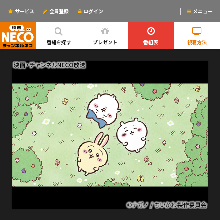
サービス
会員登録
ログイン
メニュー
ログインするとリマインドメールが使えるYO!
番組を探す
プレゼント
番組表
視聴方法