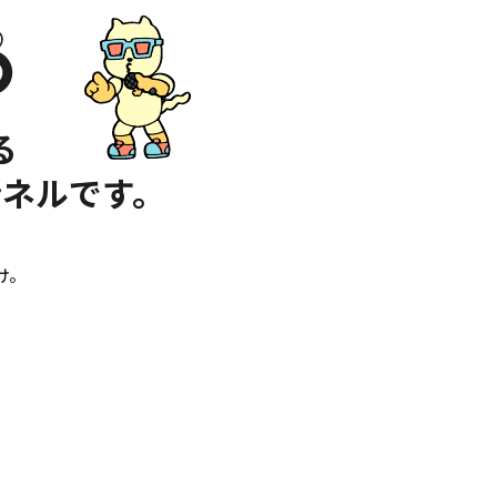
る
ネルです。
け。