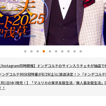
X/Instagram同時開催】ドンデコルテのサイン入りチェキが抽選
ドンデコルテ90分冠特番が8/29(土)に放送決定！＞『ドンデコル
7月1日(水)発売！】「マユリカの東京友錠生活／無人島友錠生活」D
！！