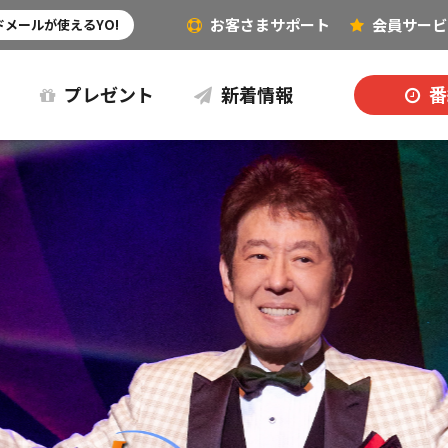
お客さまサポート
会員
サービ
その他（音楽など）
メールが使えるYO!
プレゼント
新着情報
番