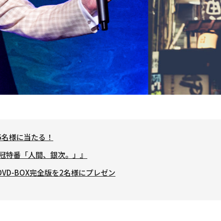
で6名様に当たる！
テ冠特番「人間、銀次。」』
VD-BOX完全版を2名様にプレゼン