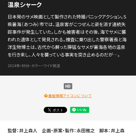
温泉シャーク
日本発のサメ映画として製作された特撮パニックアクション。S
県暑海（あつみ）市では、温泉客がこつぜんと姿を消す連続失
踪事件が発生していた。しかも被害者はその後、海でサメに襲
われた遺体として発見される。捜査に乗り出した警察署長と海
洋生物博士は、古代から蘇った獰猛なサメが暑海各地の温泉
を行き来し、人々を襲っている事実を突き止めるのだが…。
2024年・80分・カラー・ワイド放送
番組情報アイコンについて
監督：井上森人 企画・原案・製作：永田雅之 脚本：井上森