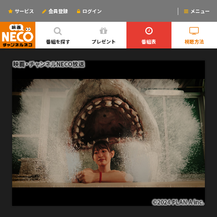
サービス
会員登録
ログイン
メニュー
ログインするとリマインドメールが使えるYO!
番組を探す
プレゼント
番組表
視聴方法