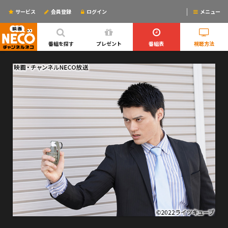
サービス
会員登録
ログイン
メニュー
ログインするとリマインドメールが使えるYO!
番組を探す
プレゼント
番組表
視聴方法