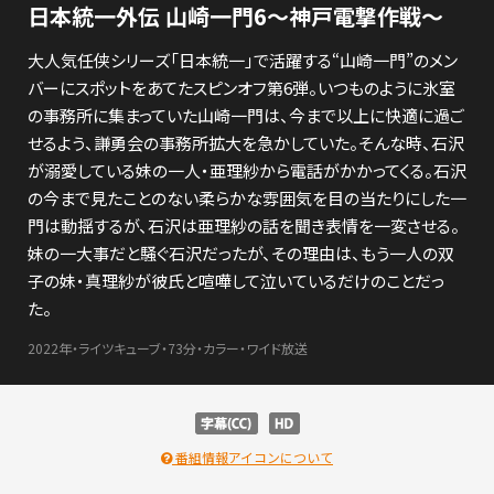
日本統一外伝 山崎一門6～神戸電撃作戦～
大人気任侠シリーズ「日本統一」で活躍する“山崎一門”のメン
バーにスポットをあてたスピンオフ第6弾。いつものように氷室
の事務所に集まっていた山崎一門は、今まで以上に快適に過ご
せるよう、謙勇会の事務所拡大を急かしていた。そんな時、石沢
が溺愛している妹の一人・亜理紗から電話がかかってくる。石沢
の今まで見たことのない柔らかな雰囲気を目の当たりにした一
門は動揺するが、石沢は亜理紗の話を聞き表情を一変させる。
妹の一大事だと騒ぐ石沢だったが、その理由は、もう一人の双
子の妹・真理紗が彼氏と喧嘩して泣いているだけのことだっ
た。
2022年・ライツキューブ・73分・カラー・ワイド放送
番組情報アイコンについて