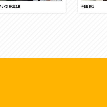
赤い霊柩車19
刑事長1