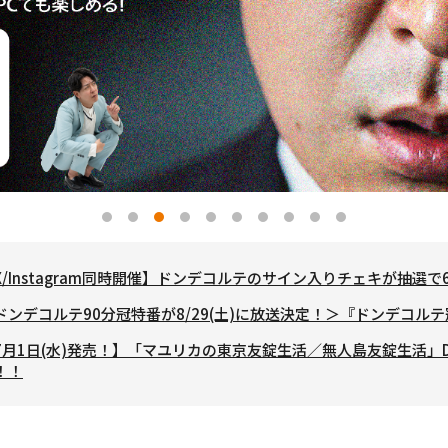
X/Instagram同時開催】ドンデコルテのサイン入りチェキが抽選
ドンデコルテ90分冠特番が8/29(土)に放送決定！＞『ドンデコル
7月1日(水)発売！】「マユリカの東京友錠生活／無人島友錠生活」D
！！