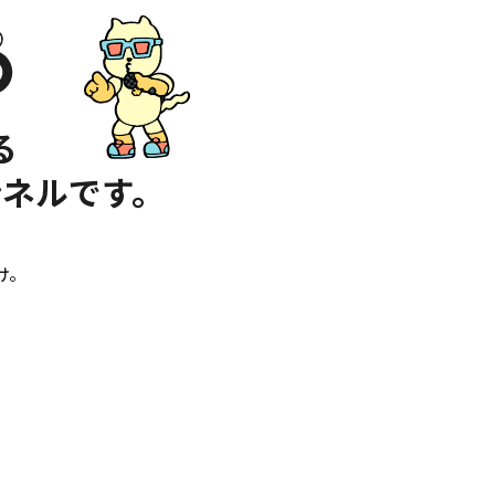
る
ネルです。
け。