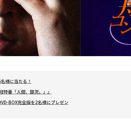
で6名様に当たる！
テ冠特番「人間、銀次。」』
VD-BOX完全版を2名様にプレゼン