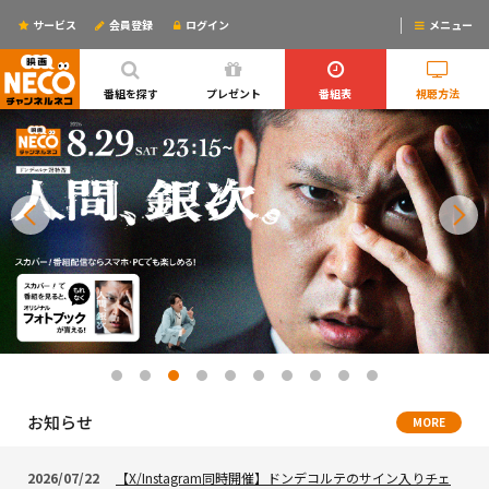
サービス
会員登録
ログイン
メニュー
ログインするとリマインドメールが使えるYO!
番組を探す
プレゼント
番組表
視聴方法
お知らせ
MORE
2026/07/22
【X/Instagram同時開催】ドンデコルテのサイン入りチェ