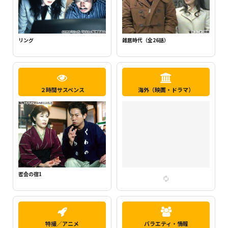
新・ミナミの帝王1（千原ジュニア主
らせん
演）
２時間サスペンス
海外（映画・ドラマ）
密会の宿2
特撮／アニメ
バラエティ・情報