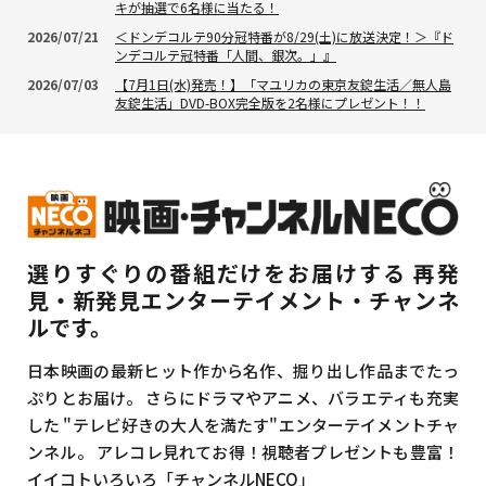
キが抽選で6名様に当たる！
2026/07/21
＜ドンデコルテ90分冠特番が8/29(土)に放送決定！＞『ド
ンデコルテ冠特番「人間、銀次。」』
2026/07/03
【7月1日(水)発売！】「マユリカの東京友錠生活／無人島
友錠生活」DVD-BOX完全版を2名様にプレゼント！！
選りすぐりの番組だけをお届けする
再発
見・新発見エンターテイメント・チャンネ
ルです。
日本映画の最新ヒット作から名作、掘り出し作品までたっ
ぷりとお届け。
さらにドラマやアニメ、バラエティも充実
した
"テレビ好きの大人を満たす"エンターテイメントチャ
ンネル。
アレコレ見れてお得！視聴者プレゼントも豊富！
イイコトいろいろ「チャンネルNECO」