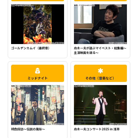
ちいかわ（シーズン1）（全120話）
舟木一夫が選ぶマイベスト・総集編～
主演映画を語る～
ミッドナイト
その他（音楽など）
桃色探訪～伝説の風俗～
舟木一夫コンサート2025 in 浅草