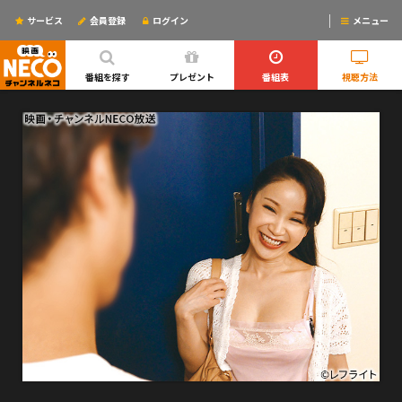
サービス
会員登録
ログイン
メニュー
ログインするとリマインドメールが使えるYO!
番組を探す
プレゼント
番組表
視聴方法