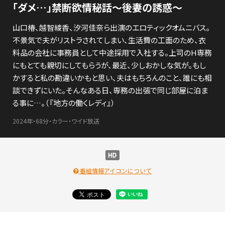
「ダメ…」禁断欲情秘話～後妻の誘惑～
山口椿、越智綾香、汐河佳奈ら出演のエロティックオムニバス。
不景気で夫がリストラされてしまい、生活費の工面のため、衣
料品の会社に事務員として中途採用で入社する。上司のH専務
にもとても親切にしてもらうが、最近、少しおかしな気が。もし
かすると私の勘違いかもと思い、夫はもちろんのこと、誰にも相
談できずにいた。そんなある日、専務の出張で同じ部屋に泊ま
る事に…。（『地方の働くレディ』）
2024年・68分・カラー・ワイド放送
番組情報アイコンについて