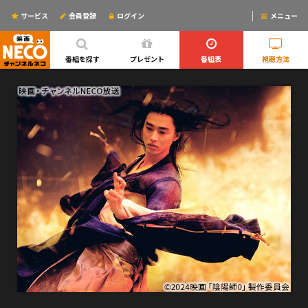
サービス
会員登録
ログイン
メニュー
ログインするとリマインドメールが使えるYO!
番組を探す
プレゼント
番組表
視聴方法