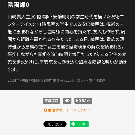
陰陽師0
山﨑賢人主演、陰陽師・安倍晴明の学生時代を描いた呪術エ
ンターテイメント！陰陽寮の学生である安倍晴明は、呪術の才
能に恵まれながらも陰陽師に関心を持たず、友人も作らず、周
囲から距離を置かれる存在だった。ある日、晴明は、貴族の源
博雅から皇族の徽子女王を襲う怪奇現象の解決を頼まれる。
衝突しながらも真相を追う晴明と博雅だったが、ある学生の変
死をきっかけに、平安京をも巻き込む凶悪な陰謀と呪いが動き
出す。
2024年・映画「陰陽師0」製作委員会・115分・カラー・ワイド放送
番組情報アイコンについて