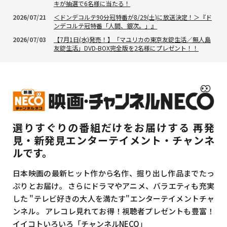
キが抽選で6名様に当たる！
2026/07/21
＜ドンデコルテ90分冠特番が8/29(土)に放送決定！＞『ド
ンデコルテ冠特番「人間、銀次。」』
2026/07/03
【7月1日(水)発売！】「マユリカの東京友錠生活／無人島
友錠生活」DVD-BOX完全版を2名様にプレゼント！！
選りすぐりの番組だけをお届けする
再発
見・新発見エンターテイメント・チャンネ
ルです。
日本映画の最新ヒット作から名作、掘り出し作品までたっ
ぷりとお届け。
さらにドラマやアニメ、バラエティも充実
した
"テレビ好きの大人を満たす"エンターテイメントチャ
ンネル。
アレコレ見れてお得！視聴者プレゼントも豊富！
イイコトいろいろ「チャンネルNECO」