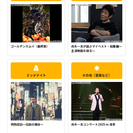
ちいかわ（シーズン1）（全120話）
舟木一夫が選ぶマイベスト・総集編～
主演映画を語る～
ミッドナイト
その他（音楽など）
桃色探訪～伝説の風俗～
舟木一夫コンサート2025 in 浅草