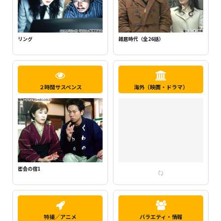
新・ミナミの帝王1（千原ジュニア主
らせん
演）
２時間サスペンス
海外（映画・ドラマ）
密会の宿2
特撮／アニメ
バラエティ・情報