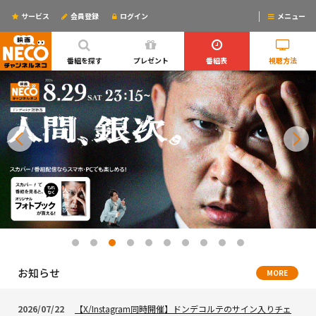
サービス
会員登録
ログイン
メニュー
ログインするとリマインドメールが使えるYO!
番組を探す
プレゼント
番組表
視聴方法
お知らせ
MORE
2026/07/22
【X/Instagram同時開催】ドンデコルテのサイン入りチェ