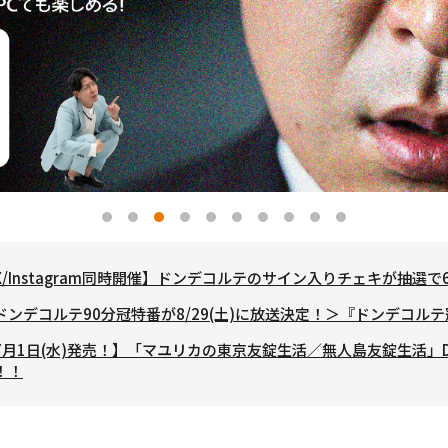
X/Instagram同時開催】ドンデコルテのサイン入りチェキが抽選
ドンデコルテ90分冠特番が8/29(土)に放送決定！＞『ドンデコル
7月1日(水)発売！】「マユリカの東京友錠生活／無人島友錠生活」D
！！