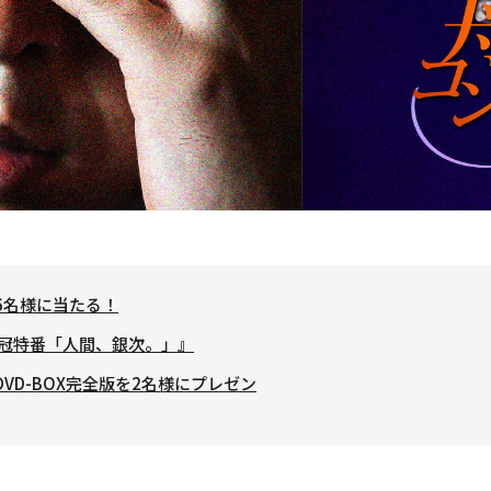
で6名様に当たる！
テ冠特番「人間、銀次。」』
VD-BOX完全版を2名様にプレゼン