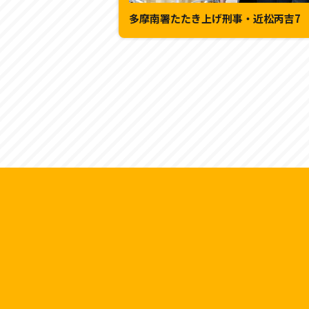
多摩南署たたき上げ刑事・近松丙吉7