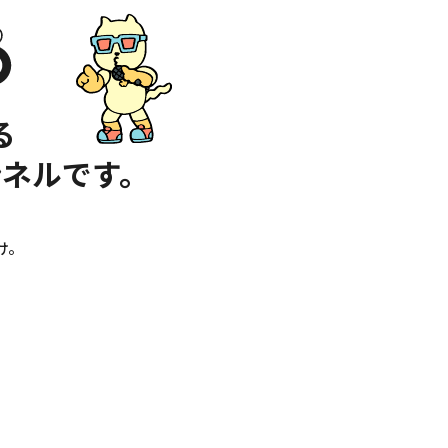
る
ネルです。
け。