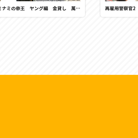
ミナミの帝王 ヤング編 金貸し 萬田銀次郎
再雇用警察官2