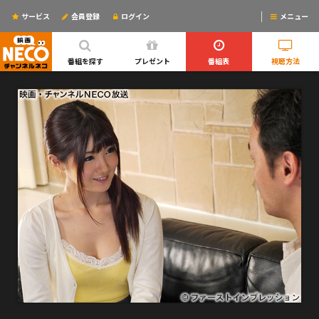
サービス
会員登録
ログイン
メニュー
ログインするとリマインドメールが使えるYO!
番組を探す
プレゼント
番組表
視聴方法