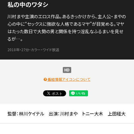
私の中のワタシ
川村まや主演のエロス作品。あるきっかけから、主人公・まやの
心の中に“セックスに強欲な人格であるマヤ”が目覚める。マヤ
はたった数日で大勢の男と関係を持つ淫乱なふるまいを見せ
るが…。
2018年・27分・カラー・ワイド放送
番組情報アイコンについて
監督：林川ケイテル 出演：川村まや トニー大木 上田経大