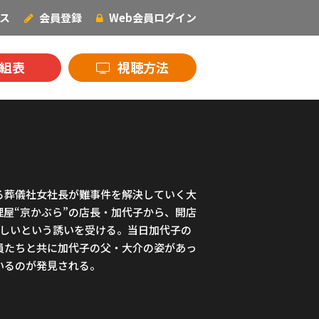
ス
会員登録
Web会員
ログイン
NECOオリジナル
組表
視聴方法
る葬儀社女社長が難事件を解決していく大
屋“京かぶら”の店長・加代子から、開店
ほしいという誘いを受ける。当日加代子の
員たちと共に加代子の父・大介の姿があっ
いるのが発見される。