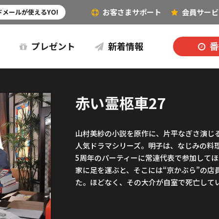
お客さまサポート
会員
サービ
その他（音楽など）
メールが使えるYO!
プレゼント
新着情報
番
赤い霊柩車27
山村美紗の小説を原作に、片平なぎさ演じ
人気ドラマシリーズ。明子は、なじみの料理
5周年のパーティーに常連代表で参加して
家に足を運ぶと、そこには“京かぶら”の店
た。ほどなく、その大介が自室で死亡して