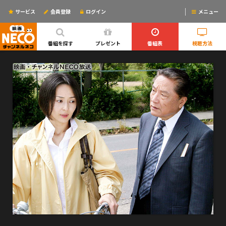
サービス
会員登録
ログイン
メニュー
ログインするとリマインドメールが使えるYO!
番組を探す
プレゼント
番組表
視聴方法