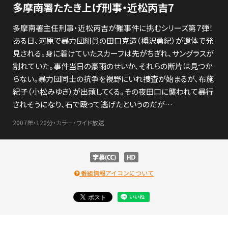
多摩南署たたき上げ刑事・近松丙吉7
多摩南署主任刑事・近松丙吉が難事件に挑むシリーズ第７弾！
ある日、河原で暴力団組員の田口克造（樽沢勇紀）が遺体で発
見される。身に着けていたスカーフは先がちぎれ、サングラスが
割れていた。事件当日の豪雨のせいか、それらの断片は見つか
らない。暴力団同士の抗争を視野にいれ捜査が始まるが、布施
紀子（小松みゆき）が出頭してくる。その夜田口に襲われて暴行
されそうになり、石で殴って逃げたというのだが…
2007年・120分・カラー・ワイド放送
番組情報アイコンについて