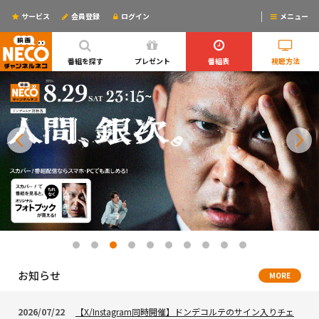
サービス
会員登録
ログイン
メニュー
ログインするとリマインドメールが使えるYO!
番組を探す
プレゼント
番組表
視聴方法
お知らせ
MORE
2026/07/22
【X/Instagram同時開催】ドンデコルテのサイン入りチェ