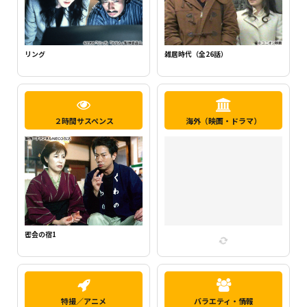
新・ミナミの帝王1（千原ジュニア主
らせん
演）
２時間サスペンス
海外（映画・ドラマ）
密会の宿2
特撮／アニメ
バラエティ・情報