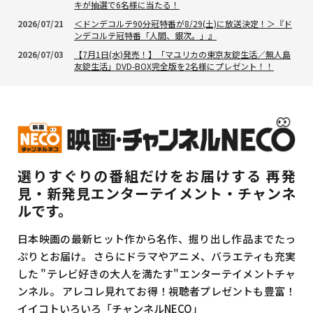
キが抽選で6名様に当たる！
2026/07/21
＜ドンデコルテ90分冠特番が8/29(土)に放送決定！＞『ド
ンデコルテ冠特番「人間、銀次。」』
2026/07/03
【7月1日(水)発売！】「マユリカの東京友錠生活／無人島
友錠生活」DVD-BOX完全版を2名様にプレゼント！！
選りすぐりの番組だけをお届けする
再発
見・新発見エンターテイメント・チャンネ
ルです。
日本映画の最新ヒット作から名作、掘り出し作品までたっ
ぷりとお届け。
さらにドラマやアニメ、バラエティも充実
した
"テレビ好きの大人を満たす"エンターテイメントチャ
ンネル。
アレコレ見れてお得！視聴者プレゼントも豊富！
イイコトいろいろ「チャンネルNECO」