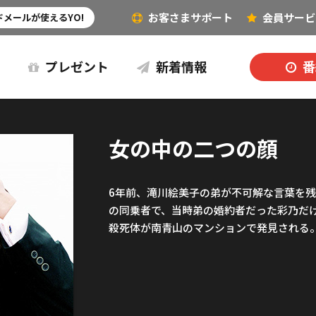
お客さまサポート
会員
サービ
その他（音楽など）
メールが使えるYO!
プレゼント
新着情報
番
女の中の二つの顔
6年前、滝川絵美子の弟が不可解な言葉を
の同乗者で、当時弟の婚約者だった彩乃だ
殺死体が南青山のマンションで発見される