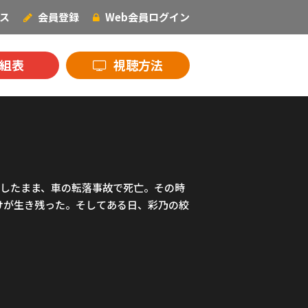
ス
会員登録
Web会員
ログイン
NECOオリジナル
組表
視聴方法
残したまま、車の転落事故で死亡。その時
けが生き残った。そしてある日、彩乃の絞
。